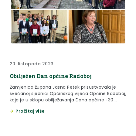
20. listopada 2023.
Obilježen Dan općine Radoboj
Zamjenica župana Jasna Petek prisustvovala je
svečanoj sjednici Općinskog vijeća Općine Radoboj,
koja je u sklopu obilježavanja Dana općine i 30.
obljetnice od uspostave Općine kao samostalne
Pročitaj više
jedinice lokalne samouprave održana u petak 20.
listopada na otvorenom, ispred Hiže vinove loze,
Muzeja Radboa i Javne ustanove za upravljanje
zaštićenim dijelovima prirode KZŽ “Zagorje Zeleno”.