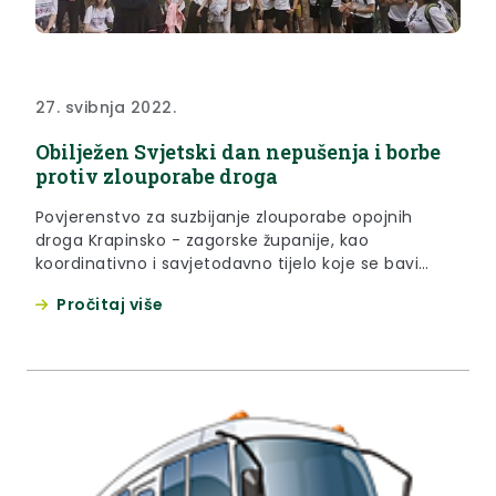
27. svibnja 2022.
Obilježen Svjetski dan nepušenja i borbe
protiv zlouporabe droga
Povjerenstvo za suzbijanje zlouporabe opojnih
droga Krapinsko - zagorske županije, kao
koordinativno i savjetodavno tijelo koje se bavi
prevencijom i problematikom ovisnosti, između
Pročitaj više
ostalog, svake godine obilježava Svjetski dan
nepušenja (31. svibnja) i Međunarodni dan borbe
protiv zloupotrebe droga i nezakonitog prometa
drogama (26. lipnja).