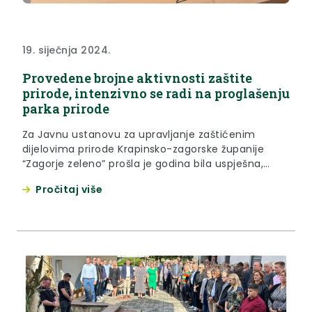
19. siječnja 2024.
Provedene brojne aktivnosti zaštite
prirode, intenzivno se radi na proglašenju
parka prirode
Za Javnu ustanovu za upravljanje zaštićenim
dijelovima prirode Krapinsko-zagorske županije
“Zagorje zeleno” prošla je godina bila uspješna,
poručili su to župan Željko Kolar i ravnateljica Javne
Pročitaj više
ustanove Dijana Hršak na konferenciji za medije
održanoj u petak 19. siječnja 2024. u Centru za
prirodu Zagorje u Radoboju. Župan Željko Kolar
čestitao je ravnateljici i njenom timu...