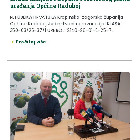
uređenja Općine Radoboj
REPUBLIKA HRVATSKA Krapinsko-zagorska županija
Općina Radoboj Jedinstveni upravni odjel KLASA:
350-03/25-37/1 URBROJ: 2140-26-01-2-25-7
Radoboj, 06.06.2025. Temeljem članka 88. stavka 1.
Pročitaj više
Zakona o prostornom uređenju (Narodne novine
broj 153/13, 65/17, 114/18, 39/19, 98/19 i 67/23)
Krapinsko-zagorska županija, Općina Radoboj,
Jedinstveni upravni odjel daje OBAVIJEST o izradi
izmjene i dopune Prostornog plana uređenja
Općine Radoboj Obavještavamo vas...