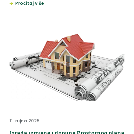
Pročitaj više
127/19 i 155/23), postupajući sukladno zahtjevu za
provedbu postupka Prethodne ocjene prihvatljivosti
zahvata za ekološku mrežu kojeg je podnijela
Općina Radoboj, Radoboj 8, Radoboj, OIB:
2597695844, izdaje...
11. rujna 2025.
Izrada izmjene i dopune Prostornog plana