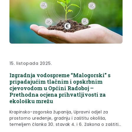
15. listopada 2025.
Izgradnja vodospreme “Malogorski” s
pripadajućim tlačnim i opskrbnim
cjevovodom u Općini Radoboj –
Prethodna ocjena prihvatljivosti za
ekološku mrežu
Krapinsko-zagorska županija, Upravni odjel za
prostorno uređenje, gradnju i zaštitu okoliša,
temeljem članka 30. stavak 4. i 6. Zakona o zaštiti
prirode („Narodne novine“ broj 80/13, 15/18, 14/19,