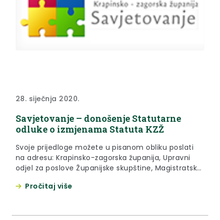
28. siječnja 2020.
Savjetovanje – donošenje Statutarne
odluke o izmjenama Statuta KZŽ
Svoje prijedloge možete u pisanom obliku poslati
na adresu: Krapinsko-zagorska županija, Upravni
odjel za poslove Županijske skupštine, Magistratska
1, Krapina, te na e-mail adresu:
Pročitaj više
ljiljana.malogorski@kzz.hr zaključno s danom 14.
veljače 2020. godine.