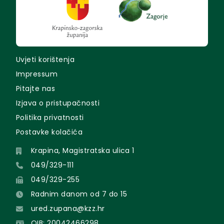
Uvjeti korištenja
Impressum
Pitajte nas
Izjava o pristupačnosti
Politika privatnosti
Postavke kolačića
Krapina, Magistratska ulica 1
049/329-111
049/329-255
Radnim danom od 7 do 15
ured.zupana@kzz.hr
OIB: 20042466298