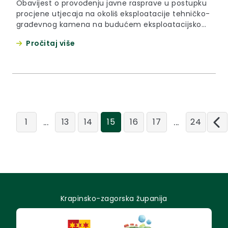
Obavijest o provođenju javne rasprave u postupku
procjene utjecaja na okoliš eksploatacije tehničko-
građevnog kamena na budućem eksploatacijskom
polju „Sipina-Hum“, Općina Novi Golubovec,
Pročitaj više
Krapinsko-zagorska županija.
...
...
1
13
14
15
16
17
24
Krapinsko-zagorska županija