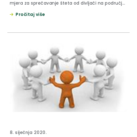
mjera za sprečavanje šteta od divljači na području
Krapinsko-zagorske županije za lovnu godinu
Pročitaj više
2020./2021. otvoreno je do 21. veljače 2020. godine.
8. siječnja 2020.