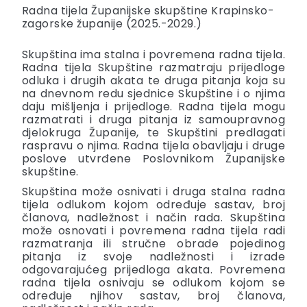
Radna tijela Županijske skupštine Krapinsko-
zagorske županije (2025.-2029.)
Skupština ima stalna i povremena radna tijela.
Radna tijela Skupštine razmatraju prijedloge
odluka i drugih akata te druga pitanja koja su
na dnevnom redu sjednice Skupštine i o njima
daju mišljenja i prijedloge. Radna tijela mogu
razmatrati i druga pitanja iz samoupravnog
djelokruga Županije, te Skupštini predlagati
raspravu o njima. Radna tijela obavljaju i druge
poslove utvrđene Poslovnikom Županijske
skupštine.
Skupština može osnivati i druga stalna radna
tijela odlukom kojom određuje sastav, broj
članova, nadležnost i način rada. Skupština
može osnovati i povremena radna tijela radi
razmatranja ili stručne obrade pojedinog
pitanja iz svoje nadležnosti i izrade
odgovarajućeg prijedloga akata. Povremena
radna tijela osnivaju se odlukom kojom se
određuje njihov sastav, broj članova,