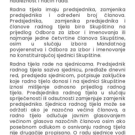
nadležnost i način rada.
Radna tijela imaju predsjednika, zamjenika
predsjednika i određeni broj članova.
Predsjednika, zamjenika predsjednika i
članove radnog tijela bira Skupština na
prijedlog Odbora za izbor i imenovanja ili
najmanje jedne četvrtine članova Skupštine,
osim u slučaju izbora Mandatnog
povjerenstva i Odbora za izbor i imenovanje
na konstituirajućoj sjednici Skupštine.
Radna tijela rade na sjednicama. Predsjednik
radnog tijela saziva sjednicu, predlaže dnevni
red, predsjeda sjednicom, potpisuje zaključke
koje radno tijelo donosi i na sjednici Skupštine
iznosi mišljenje odnosno prijedlog radnog
tijela. Predsjednika radnog tijela u slučaju
spriječenosti ili odsutnosti zamjenjuje zamjenik
predsjednika. Sjednica radnog tijela može se
održati ako je nazočna većina članova, a
radno tijelo odlučuje javnim glasovanjem
većinom glasova nazočnih članova osim ako
posebnom odlukom o osnivanju radnog tijela
nije drugačije propisano. O radu sjednice vodi