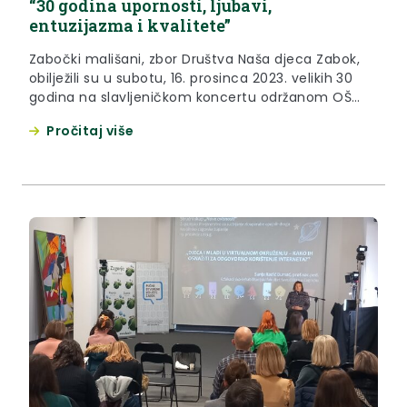
“30 godina upornosti, ljubavi,
entuzijazma i kvalitete”
Zabočki mališani, zbor Društva Naša djeca Zabok,
obilježili su u subotu, 16. prosinca 2023. velikih 30
godina na slavljeničkom koncertu održanom OŠ
Ksavera Šandora Gjalskog u Zaboku. Uz
Pročitaj više
mnogobrojne Zabočane i Zabočanke, na koncertu
je bila i zamjenica župana Jasna Petek, koja je tom
prilikom predsjednici društva Sonji Borovčak te
tajnici Jasenki Borovčak uručila zahvalnicu...