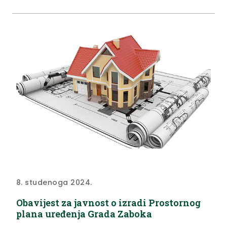
plana uređenja groblja u Jakuševcu Zabočkom.
Obavještavamo vas da je Gradsko vijeće na 28.
sjednici dana...
8. studenoga 2024.
Obavijest za javnost o izradi Prostornog
plana uređenja Grada Zaboka