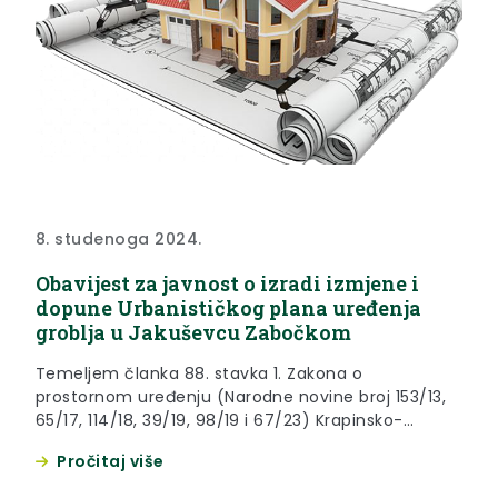
8. studenoga 2024.
Obavijest za javnost o izradi izmjene i
dopune Urbanističkog plana uređenja
groblja u Jakuševcu Zabočkom
Temeljem članka 88. stavka 1. Zakona o
prostornom uređenju (Narodne novine broj 153/13,
65/17, 114/18, 39/19, 98/19 i 67/23) Krapinsko-
zagorska županija, Grad Zabok, Upravni odjel za
Pročitaj više
komunalno gospodarstvo i javne potrebe daje
OBAVIJEST o izradi izmjene i dopune Urbanističkog