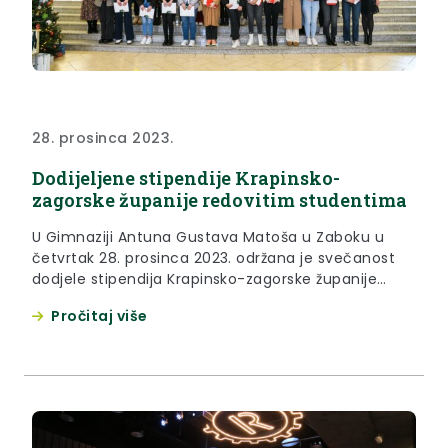
28. prosinca 2023.
Dodijeljene stipendije Krapinsko-
zagorske županije redovitim studentima
U Gimnaziji Antuna Gustava Matoša u Zaboku u
četvrtak 28. prosinca 2023. održana je svečanost
dodjele stipendija Krapinsko-zagorske županije
redovitim studentima za školsku godinu
Pročitaj više
2023./2024. Župan Željko Kolar rekao je kako
Krapinsko-zagorska županija u školskoj, odnosno
akademskoj godini stipendira 500 učenika i
studenata. “Ako gledate statistiku, ali ne statistiku
kao skup netočnih podataka, nego statistiku...