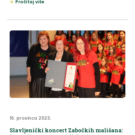
Pročitaj više
zapuštenu tvorničku halu tvornice ZIFT koja je
pretvorena u moderni centar urbane kulture. Riječ
je o projektu Grada Zaboka, sufinanciranom
bespovratnim europskim sredstvima u iznosu od
27.991.474,24 kune, čime je obnovljen...
16. prosinca 2023.
Slavljenički koncert Zabočkih mališana: