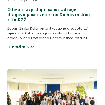
28. siječnja 2024.
Održan izvještajni sabor Udruge
dragovoljaca i veterana Domovinskog
rata KZŽ
Župan Željko Kolar prisustvovao je u subotu 27.
siječnja 2024. izvještajnom saboru Udruge
dragovoljaca i veterana Domovinskog rata RH
Krapinsko-zagorske županije održanoj u
Pročitaj više
prostorijama Nogometnog kluba Rudar u Zaboku. U
svom obraćanju župan Kolar čestitao je članovima
udruge na brojnim aktivnostima koje provode
tijekom čitave godine. “Iz izvješća o radu može se
vidjeti da niti...