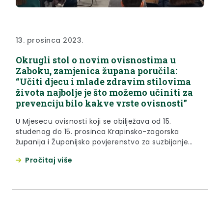
13. prosinca 2023.
Okrugli stol o novim ovisnostima u
Zaboku, zamjenica župana poručila:
“Učiti djecu i mlade zdravim stilovima
života najbolje je što možemo učiniti za
prevenciju bilo kakve vrste ovisnosti”
U Mjesecu ovisnosti koji se obilježava od 15.
studenog do 15. prosinca Krapinsko-zagorska
županija i Županijsko povjerenstvo za suzbijanje
zlouporabe opojnih droga organizirali su u srijedu,
Pročitaj više
13. prosinca 2023. okrugli stol na temu novih
ovisnosti u Gradskoj galeriji Zabok. Sve okupljene na
početku je pozdravila zamjenica župana Jasna
Petek. “U Mjesecu ovisnosti Krapinsko-zagorska
županija, već...