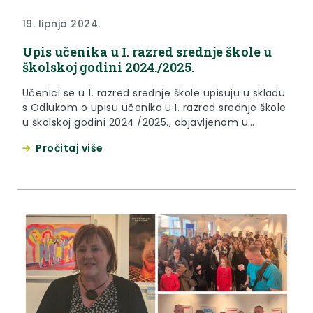
19. lipnja 2024.
Upis učenika u I. razred srednje škole u
školskoj godini 2024./2025.
Učenici se u 1. razred srednje škole upisuju u skladu
s Odlukom o upisu učenika u I. razred srednje škole
u školskoj godini 2024./2025., objavljenom u
Narodnim novinama broj 60/24., te odredbama
Pročitaj više
Pravilnika o elementima i kriterijima za izbor
kandidata za upis u I. razred srednje škole
(“Narodne novine”, broj 49/15., 109/16., 47/17. i
39/22.)....