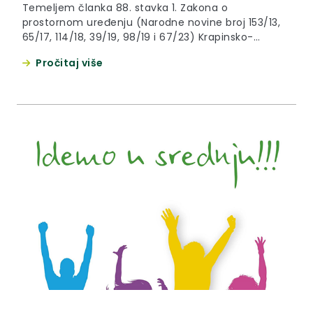
Temeljem članka 88. stavka 1. Zakona o
prostornom uređenju (Narodne novine broj 153/13,
65/17, 114/18, 39/19, 98/19 i 67/23) Krapinsko-
zagorska županija, Grad Zabok, Upravni odjel za
Pročitaj više
komunalno gospodarstvo i javne potrebe daje
OBAVIJEST o izradi Prostornog plana uređenja
Grada Zaboka. Obavještavamo vas da je Gradsko
vijeće na 28. sjednici dana 24.10.2024. donijelo akt:
Odluku o...