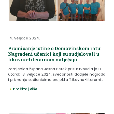
14. veljače 2024.
Promicanje istine o Domovinskom ratu:
Nagrađeni učenici koji su sudjelovali u
likovno-literarnom natječaju
Zamjenica župana Jasna Petek prisustvovala je u
utorak 13. veljače 2024. svečanosti dodjele nagrada
i priznanja sudionicima projekta “Likovno-literarni
natječaj na temu Domovinskog rata“ te projekta
Pročitaj više
“Promicanje istine o Domovinskom ratu” u Gradskoj
knjižnici Ksaver Šandor Gjalski u Zaboku. “Ovaj
projekt zaista je hvalevrijedan. Kroz deset godina,
naše škole, učenice i učenici prošli kroz brojne...