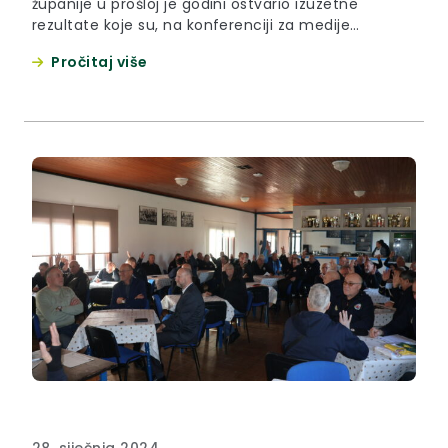
županije u prošloj je godini ostvario izuzetne
rezultate koje su, na konferenciji za medije
održanoj u utorak 7. veljače 2024. u Zaboku,
Pročitaj više
predstavili župan Željko Kolar, ravnatelj Zavoda
Tomislav Jadan i njegova zamjenica, specijalistica
javnog zdravstva, Marina Stanković Gjuretek. Župan
Željko Kolar zahvalio je svim djelatnicima i
djelatnicama Zavoda na...