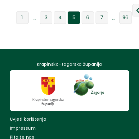
...
...
1
3
4
5
6
7
96
Krapinsko-zagorska županija
Uvjeti korištenja
Impressum
Pitajte nas