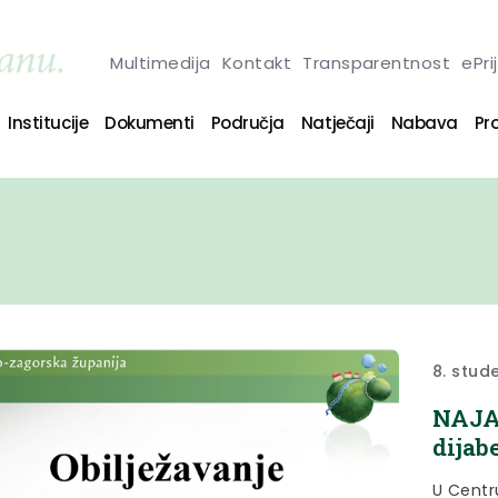
Multimedija
Kontakt
Transparentnost
ePri
Institucije
Dokumenti
Područja
Natječaji
Nabava
Pro
8. stud
NAJAV
dijab
U Centr