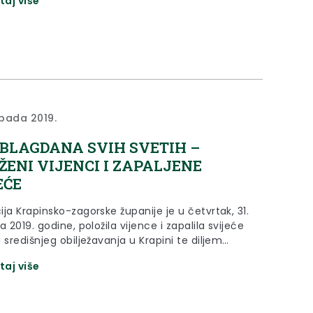
taj više
opada 2019.
 BLAGDANA SVIH SVETIH –
ŽENI VIJENCI I ZAPALJENE
EĆE
ja Krapinsko-zagorske županije je u četvrtak, 31.
a 2019. godine, položila vijence i zapalila svijeće
 središnjeg obilježavanja u Krapini te diljem
ko-zagorske županije i na zagrebačkom Mirogoju.
taj više