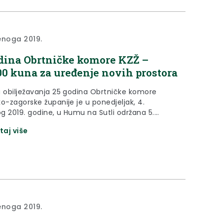
enoga 2019.
dina Obrtničke komore KZŽ –
00 kuna za uređenje novih prostora
u obilježavanja 25 godina Obrtničke komore
o-zagorske županije je u ponedjeljak, 4.
g 2019. godine, u Humu na Sutli održana 5.
 sjednica Skupštine OK KZŽ.
taj više
enoga 2019.