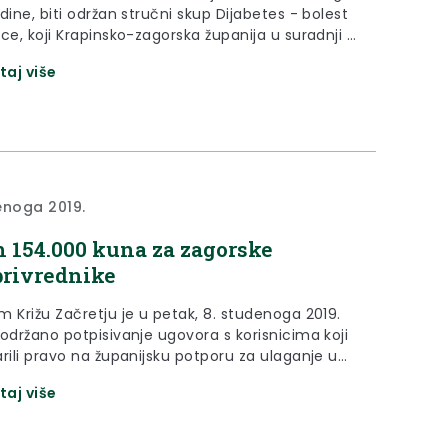
dine, biti održan stručni skup Dijabetes - bolest
ce, koji Krapinsko-zagorska županija u suradnji s
dravlja Krapinsko-zagorske županije i Udrugom
taj više
h od dijabetesa Krapina organizira u sklopu
avanja Svjetskog dana dijabetesa (14.
ga).
enoga 2019.
 154.000 kuna za zagorske
privrednike
m Križu Začretju je u petak, 8. studenoga 2019.
 održano potpisivanje ugovora s korisnicima koji
rili pravo na županijsku potporu za ulaganje u
zaciju i povećanje konkurentnosti
taj više
vrednika u preradi i stavljanje na tržište
ivrednih i prehrambenih proizvoda.