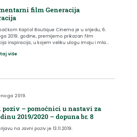
entarni film Generacija
racija
bačkom Kaptol Boutique Cinema je u srijedu, 6.
ga 2019. godine, premijerno prikazan film
ja inspiracija, u kojem veliku ulogu imaju i mladi
 – bivši učenici Osnovne škole Bedekovčina.
taj više
enoga 2019.
 poziv – pomoćnici u nastavi za
odinu 2019/2020 – dopuna br. 8
rijavu na Javni poziv je 13.11.2019.