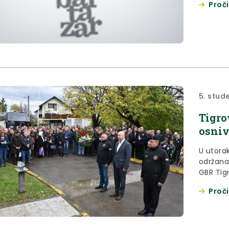
Proči
5. stud
Tigro
osniv
U utorak
održana 
GBR Tigr
Proči