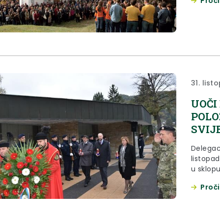
Proči
31. list
UOČI
POLO
SVIJ
Delegaci
listopad
u sklopu
Krapins
Proči