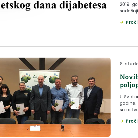
2019. go
sadašnji
Domom z
Proči
oboljeli
obiljež
studeno
8. stud
Novih
poljo
U Sveto
godine,
su ostva
moderni
Proči
poljopri
poljopr