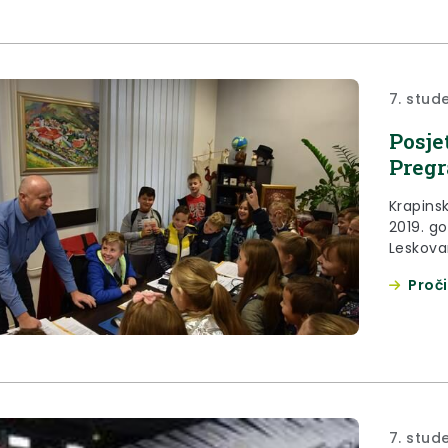
7. stud
Posje
Pregr
Krapins
2019. go
Leskova
Proči
7. stud