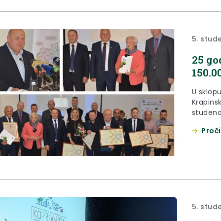
5. stud
25 go
150.0
U sklop
Krapinsk
studeno
svečana
Proči
5. stud