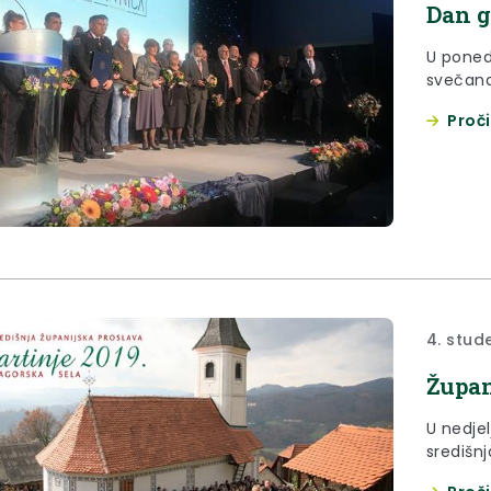
Dan g
U poned
svečana
Proči
4. stud
Župan
U nedjel
središnj