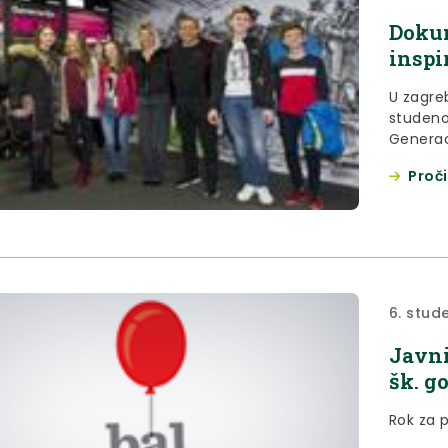
Dokum
inspi
U zagre
studeno
Generaci
Zagorci
Proči
6. stud
Javni
šk. g
Rok za p