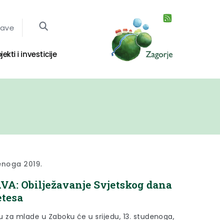
jave
jekti i investicije
enoga 2019.
A: Obilježavanje Svjetskog dana
etesa
u za mlade u Zaboku će u srijedu, 13. studenoga,