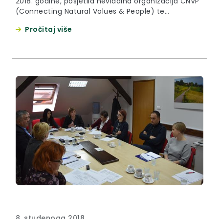
2018. godine, posjetila nevladina organizacija CNVP
(Connecting Natural Values & People) te
predstavnici kosovskih udruženja National
Pročitaj više
Association of Private Forest Owners (NAPFO) i
Associations of Private Forest Owners in Kosovo
(APFO), s ciljem upoznavanja rada Regionalne
energetske agencije Sjeverozapadne Hrvatske,
načinima provođenja i financiranja energetskih
projekata te primjerima dobre prakse upravljanja i
gospodarenja energijom na lokalnoj i
međunarodnoj razini.
8. studenoga 2018.