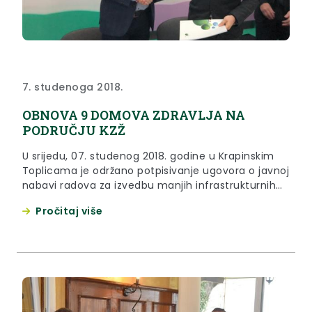
7. studenoga 2018.
OBNOVA 9 DOMOVA ZDRAVLJA NA
PODRUČJU KZŽ
U srijedu, 07. studenog 2018. godine u Krapinskim
Toplicama je održano potpisivanje ugovora o javnoj
nabavi radova za izvedbu manjih infrastrukturnih
radova u sklopu projekta Poboljšanje pristupa
Pročitaj više
primarnoj zdravstvenoj zaštiti u Domu zdravlja
Krapinsko zagorske županije za ambulantu u
Krapinskim Toplicama i ambulantu u Klanjcu.