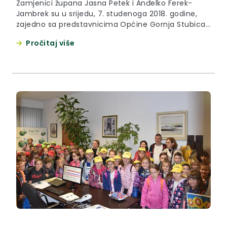
Zamjenici župana Jasna Petek i Anđelko Ferek-
Jambrek su u srijedu, 7. studenoga 2018. godine,
zajedno sa predstavnicima Općine Gornja Stubica
obišli radove na izgradnji nogostupa na županijskoj
Pročitaj više
cesti 2224 između Gornje Stubice i Svetog Mateja.