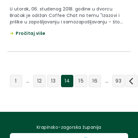
U utorak, 06. studenog 2018. godine u dvorcu
Bračak je održan Coffee Chat na temu "Izazovi i
prilike u zapošljavanju i samozapošljavanju – što
nam treba na tržištu?"
Pročitaj više
...
...
1
12
13
14
15
16
93
Krapinsko-zagorska županija