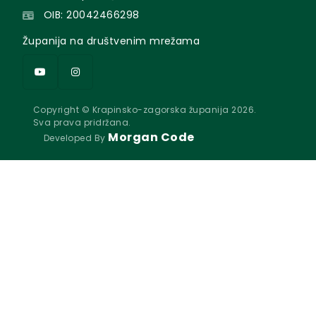
OIB: 20042466298
Županija na društvenim mrežama
Copyright © Krapinsko-zagorska županija 2026.
Sva prava pridržana.
Morgan Code
Developed By