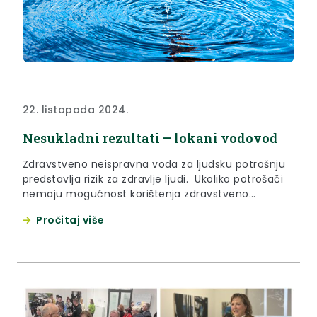
22. listopada 2024.
Nesukladni rezultati – lokani vodovod
Zdravstveno neispravna voda za ljudsku potrošnju
predstavlja rizik za zdravlje ljudi. Ukoliko potrošači
nemaju mogućnost korištenja zdravstveno
ispravne vode, kod mikrobiološkog onečišćenja
Pročitaj više
preporuča se mjera prokuhavanja vode prije
upotrebe. Za više informacija molimo obratite se
Zavodu za javno zdravstvo Krapinsko-zagorske
županije, Odjelu za ekologiju. Analitičko izvješće
broj: V 02708/24 (115697) Lokacija: Peršaves,
Trgocentar (Izvorište Vojnovec,...