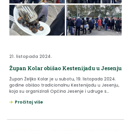
21. listopada 2024.
Župan Kolar obišao Kestenijadu u Jesenju
Župan Željko Kolar je u subotu, 19. listopada 2024.
godine obišao tradicionalnu Kestenijadu u Jesenju,
koja su organizirali Općina Jesenje i udruge s
njenog područja. Kestenijada je proteklih godina
Pročitaj više
održavana predzadnji vikend u listopadu, no ove je
godine održana nešto ranije kako bi ju mogli obići i
posjetitelji završnice Ocjenjivanje i izložbe meda
Krapinsko-zagorske županije.