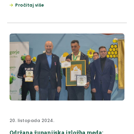
aktivnih u politici. Prije panela “Upravljanje ljudskim
Pročitaj više
potencijalnima u županijama” sudionicama se
obratio župan Željko Kolar i izrazio zadovoljstvo što
je Krapinsko-zagorskoj županiji pripalo
domaćinstvo. “Drago mi je da Hrvatska zajednica
županija organizira ovakve susrete,...
20. listopada 2024.
Održana županijska izložba meda: