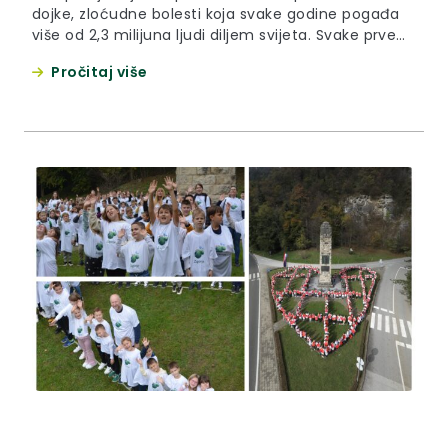
dojke, zloćudne bolesti koja svake godine pogađa
više od 2,3 milijuna ljudi diljem svijeta. Svake prve
subote u listopadu obilježava se Dan ružičaste
Pročitaj više
vrpce koji je posvećen dizanju svijesti o važnosti
brige za zdravlje dojki te rano otkrivanje i liječenje
raka dojke kod žena. Djelatnice i djelatnici
Krapinsko-zagorske...