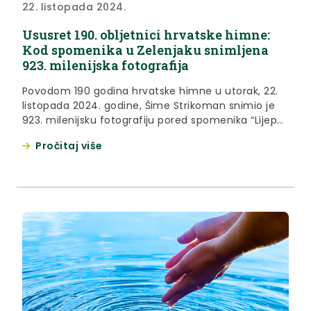
22. listopada 2024.
Ususret 190. obljetnici hrvatske himne:
Kod spomenika u Zelenjaku snimljena
923. milenijska fotografija
Povodom 190 godina hrvatske himne u utorak, 22.
listopada 2024. godine, Šime Strikoman snimio je
923. milenijsku fotografiju pored spomenika “Lijepoj
našoj” u Zelenjaku. U desetom broju književnog lista
Pročitaj više
“Danica” istaknuti pjesnik ilirskog preporoda Antun
Mihanović objavio je 1835. godine pjesmu
“Horvatska domovina”, stoga je povodom 190
obljetnice pjesme snimljena milenijska fotografija
koja će ući...