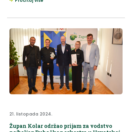
Pročitaj više
Gjalskog. Ovu tradicionalnu manifestaciju
posvećenu istaknutom hrvatskom književniku
otvorila je zamjenica župana Jasna Petek, koja je
istaknula kako Dani Gjalskog spadaju u
najdugovječnije, najvažnije i najprestižnije kulturne
manifestacije...
21. listopada 2024.
Župan Kolar održao prijam za vodstvo