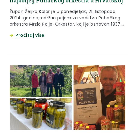
najboljeg Puhačkog orkestra u Hrvatskoj
Župan Željko Kolar je u ponedjeljak, 21. listopada
2024. godine, održao prijam za vodstvo Puhačkog
orkestra Mrzlo Polje. Orkestar, koji je osnovan 1937.
godine, doživio je svoj vrhunac u posljednjem
Pročitaj više
desetljeću, kad je pod vodstvom dirigenta Jurice
Rukljića osvojio prve nagrade na državnim
smotrama u A i B kategoriji te i formalno postao
najbolji amaterski...