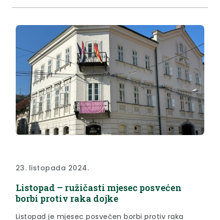
sredstva za po 4 stipendije za učenike i studente
hrvatske zajednice u Srbiji, koje su dodijeljene
sukladno odluci...
23. listopada 2024.
Listopad – ružičasti mjesec posvećen
borbi protiv raka dojke
Listopad je mjesec posvećen borbi protiv raka