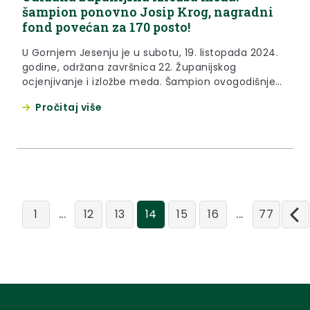
šampion ponovno Josip Krog, nagradni
fond povećan za 170 posto!
U Gornjem Jesenju je u subotu, 19. listopada 2024.
godine, održana završnica 22. Županijskog
ocjenjivanje i izložbe meda. Šampion ovogodišnje
izložbe meda Krapinsko-zagorske županije je Josip
Pročitaj više
Krog iz Petrovskog , čiji je bagremov med dobio
maksimalnu ocjenu 20,00. Drugi najbolji med
proizveo je Ivica Kozina iz Petrovskog, dok su se na
trećem mjestu ove godine...
...
...
1
12
13
14
15
16
77