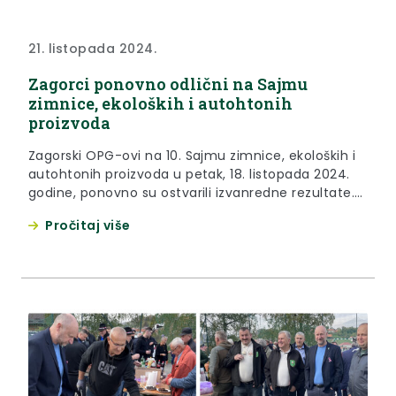
21. listopada 2024.
Zagorci ponovno odlični na Sajmu
zimnice, ekoloških i autohtonih
proizvoda
Zagorski OPG-ovi na 10. Sajmu zimnice, ekoloških i
autohtonih proizvoda u petak, 18. listopada 2024.
godine, ponovno su ostvarili izvanredne rezultate.
OPG Andrija Drempetić iz Donje Stubice ponovno je
Pročitaj više
osvojio titulu šampiona u kategoriji kisela zimnica s
patišonima, a zlatom je nagrađena njihova
miješana salata, kisela crvena paprika, kiseli
krastavci i cikla. Za pasiranu rajčicu...