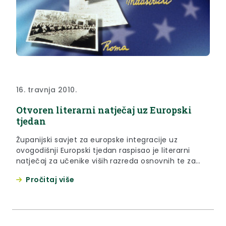
16. travnja 2010.
Otvoren literarni natječaj uz Europski
tjedan
Županijski savjet za europske integracije uz
ovogodišnji Europski tjedan raspisao je literarni
natječaj za učenike viših razreda osnovnih te za
učenike srednjih škola s temom "Borba protiv
Pročitaj više
siromaštva je... "