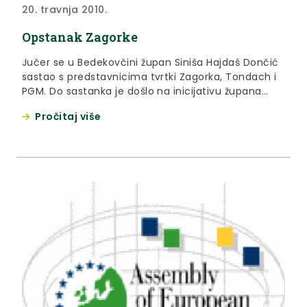
20. travnja 2010.
Opstanak Zagorke
Jučer se u Bedekovčini župan Siniša Hajdaš Dončić
sastao s predstavnicima tvrtki Zagorka, Tondach i
PGM. Do sastanka je došlo na inicijativu župana
povodom najave bedekovčanske tvrtke Zagorka da
Pročitaj više
će svoju proizvodnju preseliti u Srbiju.