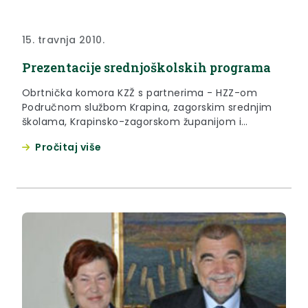
15. travnja 2010.
Prezentacije srednjoškolskih programa
Obrtnička komora KZŽ s partnerima - HZZ-om
Područnom službom Krapina, zagorskim srednjim
školama, Krapinsko-zagorskom županijom i
Zagorskom razvojnom agencijom počela s
Pročitaj više
projektom prezentacije obrtničkih i ostalih
srednjoškolskih zanimanja