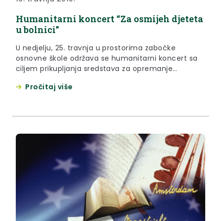
Humanitarni koncert “Za osmijeh djeteta
u bolnici”
U nedjelju, 25. travnja u prostorima zabočke
osnovne škole održava se humanitarni koncert sa
ciljem prikupljanja sredstava za opremanje
dnevnog boravka Odjela za pedijatriju Opće
Pročitaj više
bolnice Zabok