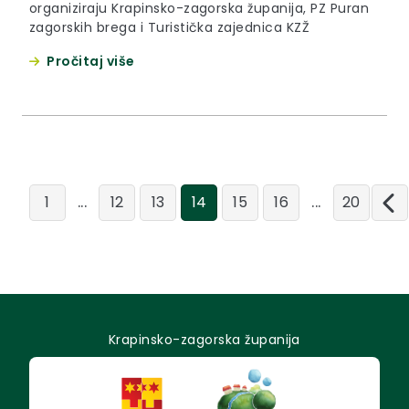
organiziraju Krapinsko-zagorska županija, PZ Puran
zagorskih brega i Turistička zajednica KZŽ
Pročitaj više
...
...
1
12
13
14
15
16
20
Krapinsko-zagorska županija