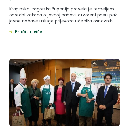
Krapinsko-zagorska županija provela je temeljem
odredbi Zakona o javnoj nabavi, otvoreni postupak
javne nabave usluge prijevoza učenika osnovnih
škola za školsku godinu 2014/2015., koji je podijeljen
Pročitaj više
u šest grupa, s namjerom sklapanja okvirnog
sporazuma s jednim gospodarskim subjektom na
dvije godine. Po provedenom postupku javne
nabave, donesena je Odluka o odabiru
najpovoljnijih ponuda, nakon čega je sklopljen
Okvirni sporazum za tri od šest predmetnih grupa
te je Krapinsko-zagorska županija sklopila
jednogodišnje ugovore o prijevozu sa ponuditeljem
PRESEČKI GRUPA d.o.o. Krapina, Frana Galovića 15, za
tri od šest predmetnih grupa.