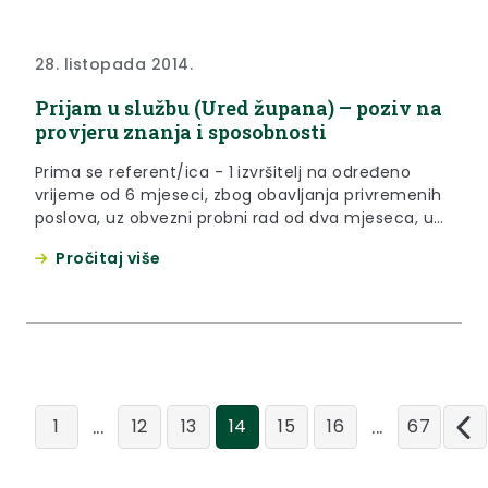
28. listopada 2014.
Prijam u službu (Ured župana) – poziv na
provjeru znanja i sposobnosti
Prima se referent/ica - 1 izvršitelj na određeno
vrijeme od 6 mjeseci, zbog obavljanja privremenih
poslova, uz obvezni probni rad od dva mjeseca, u
Ured župana. Poziv na prethodnu provjeru znanja i
Pročitaj više
sposobnosti možete preuzeti u prilozima ispod
teksta.
...
...
1
12
13
14
15
16
67