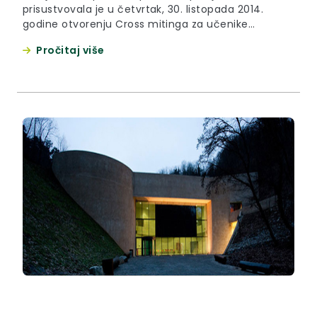
prisustvovala je u četvrtak, 30. listopada 2014.
godine otvorenju Cross mitinga za učenike
osnovnih i srednjih škola, kojeg je u Krapinskim
Pročitaj više
Toplicama organizirao Županijski školski športski
savez Krapinsko-zagorske županije, a na kojem je
nastupilo ukupno 418 osnovnoškolaca i
srednjoškolaca.