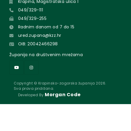
Krapina, Magistratska ulica 1
049/329-111
049/329-255
Radnim danom od 7 do 15
ured.zupana@kzz.hr
OIB: 20042466298
Županija na društvenim mrežama
Copyright © Krapinsko-zagorska županija 2026.
Sva prava pridržana.
Morgan Code
Developed By