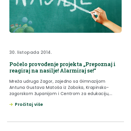
30. listopada 2014.
Počelo provođenje projekta „Prepoznaj i
reagiraj na nasilje! Alarmiraj se!“
Mreža udruga Zagor, zajedno sa Gimnazijom
Antuna Gustava Matoša iz Zaboka, Krapinsko-
zagorskom županijom i Centrom za edukaciju,
savjetovanje i istraživanje (CESI) počela je sa
Pročitaj više
provođenjem projekta „Prepoznaj i reagiraj na
nasilje! Alarmiraj se!“.