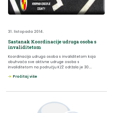
31. listopada 2014.
Sastanak Koordinacije udruga osoba s
invaliditetom
Koordinacija udruga osoba s invaliditetom koja
obuhvaća sve aktivne udruge osoba s
invaliditetom na području KZŽ održala je 30.
listopada 2014. godine sastanak u prostorijama
Pročitaj više
Društva multiple skleroze Krapinsko-zagorske
županije u Zaboku, kojem su prisustvovali
predstavnici osam od deset aktivnih udruga osoba
s invaliditetom te zamjenica župana Jasna Petek.