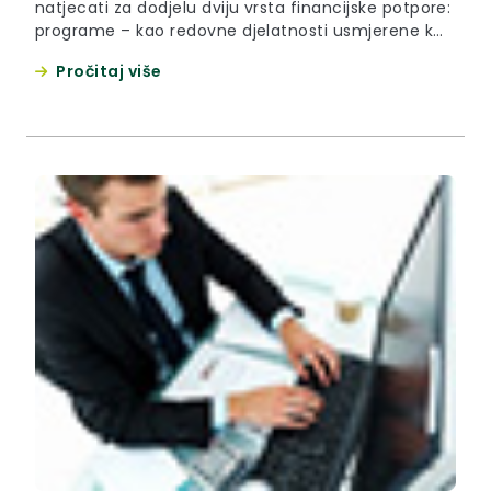
natjecati za dodjelu dviju vrsta financijske potpore:
programe – kao redovne djelatnosti usmjerene k
zadovoljavanju općih i zajedničkih potreba u
Pročitaj više
društvu,i projekte – kao konkretne nove aktivnosti
ograničenog vremenskog trajanja.