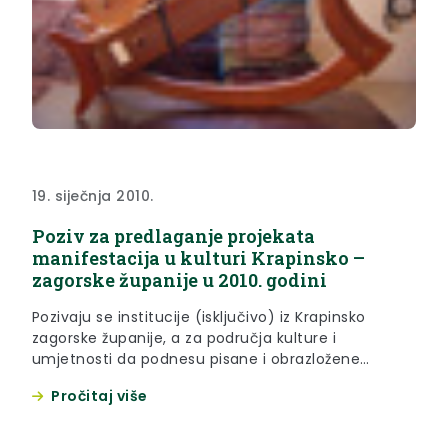
19. siječnja 2010.
Poziv za predlaganje projekata
manifestacija u kulturi Krapinsko –
zagorske županije u 2010. godini
Pozivaju se institucije (isključivo) iz Krapinsko
zagorske županije, a za područja kulture i
umjetnosti da podnesu pisane i obrazložene
prijedloge projekata manifestacija u kulturi koje će
Pročitaj više
organizirati u 2010. godini i za koje očekuju
financijsku podršku iz proračuna Krapinsko
zagorske županije.