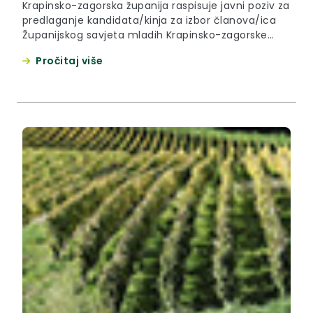
Krapinsko-zagorska županija raspisuje javni poziv za
predlaganje kandidata/kinja za izbor članova/ica
Županijskog savjeta mladih Krapinsko-zagorske
županije. Ovim pozivom pokreće se postupak
Pročitaj više
izbora članova/ica Županijskog savjeta mladih
Krapinsko-zagorske županije.