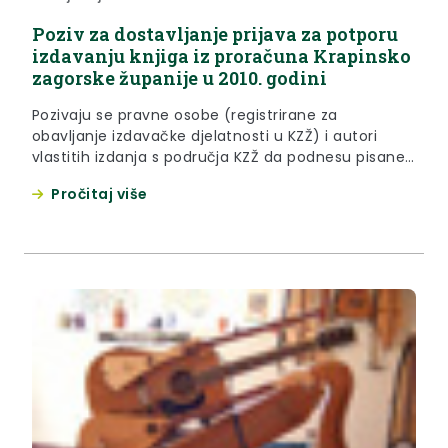
Poziv za dostavljanje prijava za potporu
izdavanju knjiga iz proračuna Krapinsko
zagorske županije u 2010. godini
Pozivaju se pravne osobe (registrirane za
obavljanje izdavačke djelatnosti u KZŽ) i autori
vlastitih izdanja s područja KZŽ da podnesu pisane i
obrazložene prijave projekata izdavanja autorskih
Pročitaj više
proznih, pjesničkih, književno-esejističkih djela koje
namjeravaju izdati 2010. g.