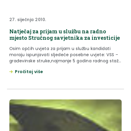
27. siječnja 2010.
Natječaj za prijam u službu na radno
mjesto Stručnog savjetnika za investicije
Osim općih uvjeta za prijam u službu kandidati
moraju ispunjavati sljedeće posebne uvjete: VSS –
građevinske struke,najmanje 5 godina radnog staža
u struci,položen državni stručni ispit i znanje rada
Pročitaj više
na osobnom računalu.