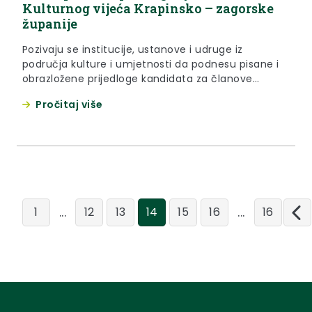
Kulturnog vijeća Krapinsko – zagorske
županije
Pozivaju se institucije, ustanove i udruge iz
područja kulture i umjetnosti da podnesu pisane i
obrazložene prijedloge kandidata za članove
Kulturnog vijeća, koje se sukladno članku 1. Odluke
Pročitaj više
osniva pri Krapinsko – zagorskoj županiji, i koje
sukladno članku 2. Odluke Vijeće ima sedam
članova...
...
...
1
12
13
14
15
16
16