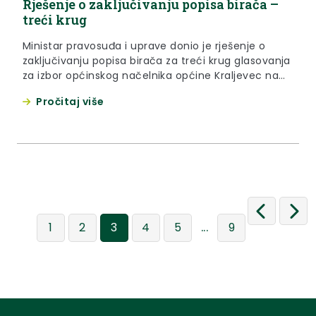
Rješenje o zaključivanju popisa birača –
treći krug
Ministar pravosuđa i uprave donio je rješenje o
zaključivanju popisa birača za treći krug glasovanja
za izbor općinskog načelnika općine Kraljevec na
Sutli
Pročitaj više
...
1
2
3
4
5
9