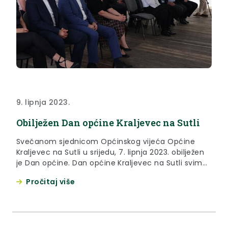
9. lipnja 2023.
Obilježen Dan općine Kraljevec na Sutli
Svečanom sjednicom Općinskog vijeća Općine
Kraljevec na Sutli u srijedu, 7. lipnja 2023. obilježen
je Dan općine. Dan općine Kraljevec na Sutli svima
okupljenima na svečanoj sjednici čestitao je župan
Pročitaj više
Krapinsko-zagorske županije Željko Kolar. “Nakon što
je Blanka preuzela upravljanje općinom, ciljevi i
ambicije postali su puno veći. Načelnica ima
znanje, volju, energiju i viziju...