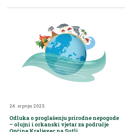
u Službenom glasniku KZŽ br. 42/2024.
24. srpnja 2023.
Odluka o proglašenju prirodne nepogode
– olujni i orkanski vjetar za područje
Općine Kraljevec na Sutli