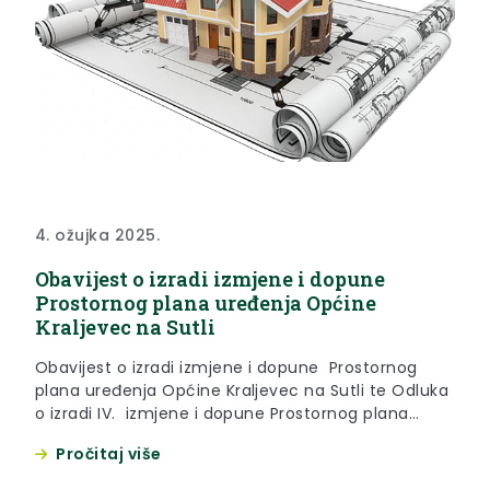
4. ožujka 2025.
Obavijest o izradi izmjene i dopune
Prostornog plana uređenja Općine
Kraljevec na Sutli
Obavijest o izradi izmjene i dopune Prostornog
plana uređenja Općine Kraljevec na Sutli te Odluka
o izradi IV. izmjene i dopune Prostornog plana
uređenja Općine Kraljevec na Sutli koju je
Pročitaj više
Općinsko vijeće donijelo na svojoj 29. sjednici
održanoj 29. kolovoza 2024. godine, a objavljena je