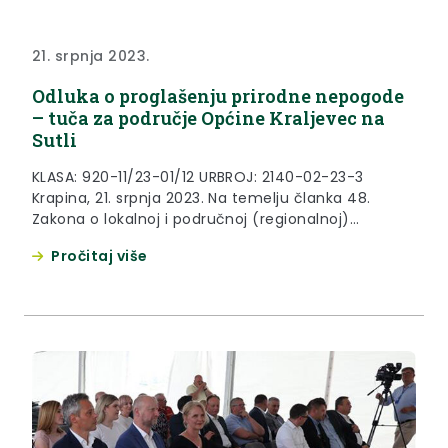
21. srpnja 2023.
Odluka o proglašenju prirodne nepogode
– tuča za područje Općine Kraljevec na
Sutli
KLASA: 920-11/23-01/12 URBROJ: 2140-02-23-3
Krapina, 21. srpnja 2023. Na temelju članka 48.
Zakona o lokalnoj i područnoj (regionalnoj)
samoupravi («Narodne novine» broj 33/01., 60/01.,
Pročitaj više
129/05., 109/07., 125/08., 150/11., 144/12.,19/13., 137/15.,
123/17., 98/19. i 144/20.), članka 23. Zakona o
ublažavanju i uklanjanju posljedica prirodnih
nepogoda («Narodne novine» broj 16/19.) i članka
32. Statuta Krapinsko-zagorske županije
(«Službeni...