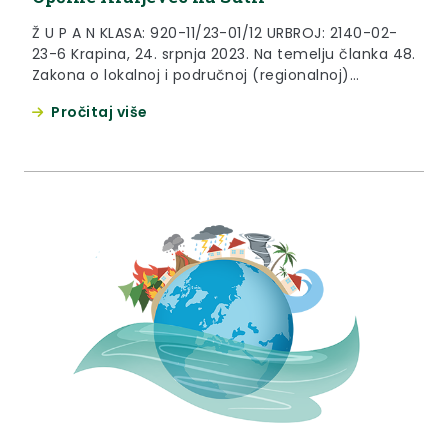
Ž U P A N KLASA: 920-11/23-01/12 URBROJ: 2140-02-
23-6 Krapina, 24. srpnja 2023. Na temelju članka 48.
Zakona o lokalnoj i područnoj (regionalnoj)
samoupravi («Narodne novine» broj 33/01., 60/01.,
Pročitaj više
129/05., 109/07., 125/08., 150/11., 144/12.,19/13., 137/15.,
123/17., 98/19. i 144/20.), članka 23. Zakona o
ublažavanju i uklanjanju posljedica prirodnih
nepogoda («Narodne novine» broj 16/19.) i članka...