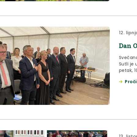
12. lipn
Dan O
Svečana
Sutli j
petak, 1
Proči
13. list