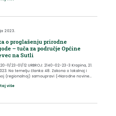
144/12.,19/13., 137/15., 123/17., 98/19. i 144/20.),
3. Zakona o ublažavanju i uklanjanju posljedica
ih nepogoda («Narodne novine» broj 16/19.) i
.
ja 2023.
a o proglašenju prirodne
ode – tuča za područje Općine
evec na Sutli
920-11/23-01/12 URBROJ: 2140-02-23-3 Krapina, 21.
023. Na temelju članka 48. Zakona o lokalnoj i
oj (regionalnoj) samoupravi («Narodne novine»
1., 60/01., 129/05., 109/07., 125/08., 150/11.,
taj više
9/13., 137/15., 123/17., 98/19. i 144/20.), članka 23.
 ublažavanju i uklanjanju posljedica prirodnih
a («Narodne novine» broj 16/19.) i članka 32.
Krapinsko-zagorske županije («Službeni...