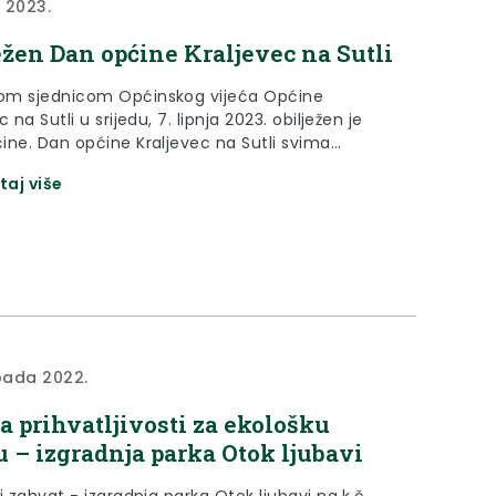
a 2023.
ežen Dan općine Kraljevec na Sutli
m sjednicom Općinskog vijeća Općine
c na Sutli u srijedu, 7. lipnja 2023. obilježen je
ine. Dan općine Kraljevec na Sutli svima
nima na svečanoj sjednici čestitao je župan
taj više
o-zagorske županije Željko Kolar. “Nakon što je
reuzela upravljanje općinom, ciljevi i ambicije
su puno veći. Načelnica ima znanje, volju,
i viziju...
opada 2022.
a prihvatljivosti za ekološku
 – izgradnja parka Otok ljubavi
i zahvat - izgradnja parka Otok ljubavi na k.č.