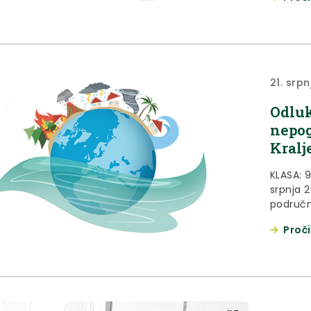
150/11., 
članka 2
prirodn
članka..
21. srpn
Odluk
nepog
Kralj
KLASA: 
srpnja 2
područn
broj 33/0
Proči
144/12.,1
Zakona o
nepogod
Statuta 