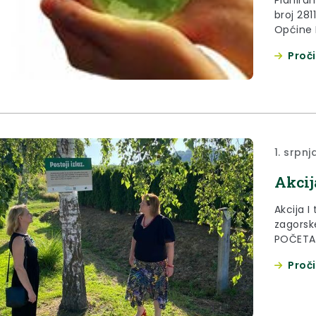
broj 281
Općine K
prihvatl
Proči
1. srpnj
Akcija
Akcija I
zagorske
POČETAK
općina K
Proči