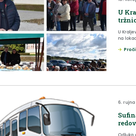
U Kra
tržni
U Kralje
na lokac
Proči
6. rujna
Sufin
redov
Odluka 