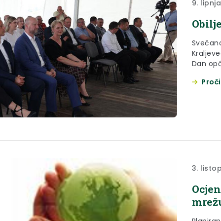
9. lipnj
Obilj
Svečano
Kraljeve
Dan opć
okuplje
Proči
Krapinsk
Blanka p
postali 
energiju 
3. list
Ocjen
mrežu
Planiran