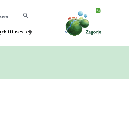
jave
jekti i investicije