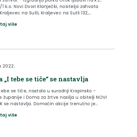
1/1 k.o. Novi Dvori Klanječki, nositelja zahvata
raljevec na Sutli, Kraljevec na Sutli 132,
jiv je za ekološku mrežu.
taj više
a 2022.
 „I tebe se tiče“ se nastavlja
 tebe se tiče, nastala u suradnji Krapinsko -
 županije i Doma za žrtve nasilja u obitelji NOVI
 se nastavlja. Domaćin akcije trenutno je
raljevec na Sutli.
taj više