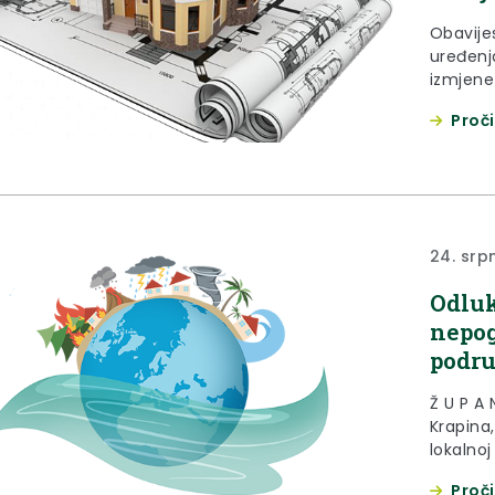
Obavije
uređenja
izmjene
Kraljeve
Proči
svojoj 2
objavlj
24. srp
Odluk
nepog
podru
Ž U P A
Krapina
lokalno
novine» 
Proči