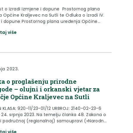
st o izradi izmjene i dopune Prostornog plana
 Općine Kraljevec na Sutli te Odluka o izradi IV.
 i dopune Prostornog plana uređenja Općine
c na Sutli koju je Općinsko vijeće donijelo na
taj više
9. sjednici održanoj 29. kolovoza 2024. godine, a
ena je u Službenom glasniku KZŽ br. 42/2024.
nja 2023.
a o proglašenju prirodne
ode – olujni i orkanski vjetar za
čje Općine Kraljevec na Sutli
 N KLASA: 920-11/23-01/12 URBROJ: 2140-02-23-6
, 24. srpnja 2023. Na temelju članka 48. Zakona o
j i područnoj (regionalnoj) samoupravi («Narodne
broj 33/01., 60/01., 129/05., 109/07., 125/08.,
taj više