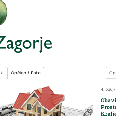
ik
Općina / Foto
4. ožuj
Obavi
Prost
Kralj