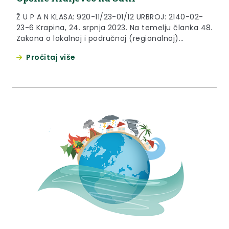
Ž U P A N KLASA: 920-11/23-01/12 URBROJ: 2140-02-
23-6 Krapina, 24. srpnja 2023. Na temelju članka 48.
Zakona o lokalnoj i područnoj (regionalnoj)
samoupravi («Narodne novine» broj 33/01., 60/01.,
Pročitaj više
129/05., 109/07., 125/08., 150/11., 144/12.,19/13., 137/15.,
123/17., 98/19. i 144/20.), članka 23. Zakona o
ublažavanju i uklanjanju posljedica prirodnih
nepogoda («Narodne novine» broj 16/19.) i članka...