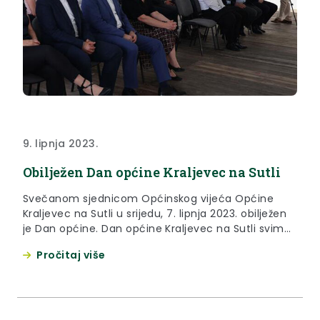
9. lipnja 2023.
Obilježen Dan općine Kraljevec na Sutli
Svečanom sjednicom Općinskog vijeća Općine
Kraljevec na Sutli u srijedu, 7. lipnja 2023. obilježen
je Dan općine. Dan općine Kraljevec na Sutli svima
okupljenima na svečanoj sjednici čestitao je župan
Pročitaj više
Krapinsko-zagorske županije Željko Kolar. “Nakon što
je Blanka preuzela upravljanje općinom, ciljevi i
ambicije postali su puno veći. Načelnica ima
znanje, volju, energiju i viziju...