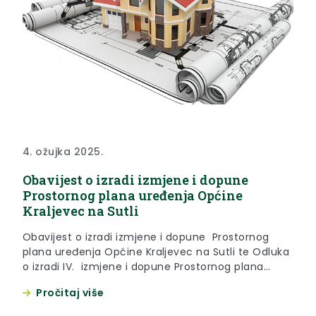
4. ožujka 2025.
Obavijest o izradi izmjene i dopune
Prostornog plana uređenja Općine
Kraljevec na Sutli
Obavijest o izradi izmjene i dopune Prostornog
plana uređenja Općine Kraljevec na Sutli te Odluka
o izradi IV. izmjene i dopune Prostornog plana
uređenja Općine Kraljevec na Sutli koju je
Pročitaj više
Općinsko vijeće donijelo na svojoj 29. sjednici
održanoj 29. kolovoza 2024. godine, a objavljena je