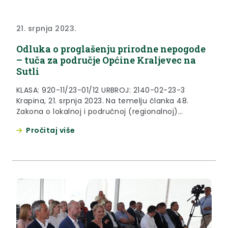
21. srpnja 2023.
Odluka o proglašenju prirodne nepogode
– tuča za područje Općine Kraljevec na
Sutli
KLASA: 920-11/23-01/12 URBROJ: 2140-02-23-3
Krapina, 21. srpnja 2023. Na temelju članka 48.
Zakona o lokalnoj i područnoj (regionalnoj)
samoupravi («Narodne novine» broj 33/01., 60/01.,
Pročitaj više
129/05., 109/07., 125/08., 150/11., 144/12.,19/13., 137/15.,
123/17., 98/19. i 144/20.), članka 23. Zakona o
ublažavanju i uklanjanju posljedica prirodnih
nepogoda («Narodne novine» broj 16/19.) i članka
32. Statuta Krapinsko-zagorske županije
(«Službeni...