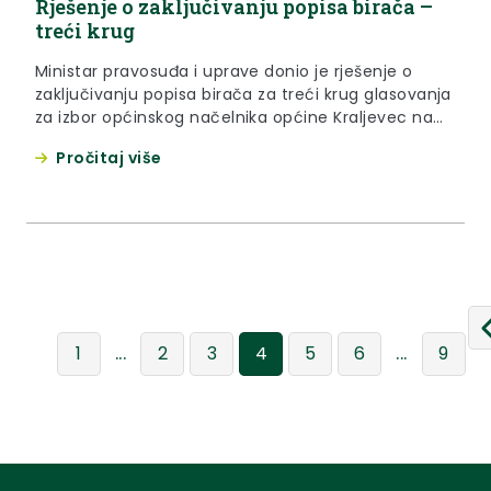
Rješenje o zaključivanju popisa birača –
treći krug
Ministar pravosuđa i uprave donio je rješenje o
zaključivanju popisa birača za treći krug glasovanja
za izbor općinskog načelnika općine Kraljevec na
Sutli
Pročitaj više
...
...
1
2
3
4
5
6
9