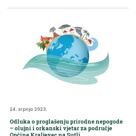
u Službenom glasniku KZŽ br. 42/2024.
24. srpnja 2023.
Odluka o proglašenju prirodne nepogode
– olujni i orkanski vjetar za područje
Općine Kraljevec na Sutli