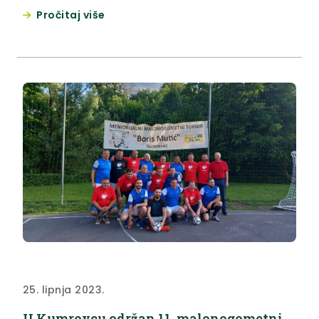
održava u sklopu tradicijskog festivala “Eko, etno,
Pročitaj više
fletno”. “Zaista je fletno u Kumrovcu ovih dana.
Susreću se ljudi i prijatelji iz Krapinsko-zagorske
županije, Hrvatske i Slovenije koji surađuju dugi niz
godina....
25. lipnja 2023.
U Kumrovcu održan 11. malonogometni