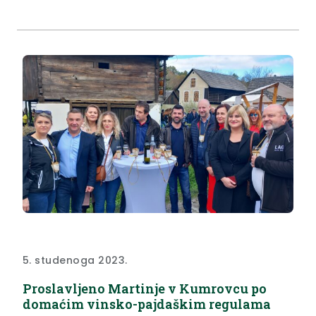
Sastanak, na kojem je sudjelovalo 10 dječjih čelnika,
zajedno su vodili dječji načelnik Kumrovca Petar
Županić i dječja...
5. studenoga 2023.
Proslavljeno Martinje v Kumrovcu po
domaćim vinsko-pajdaškim regulama