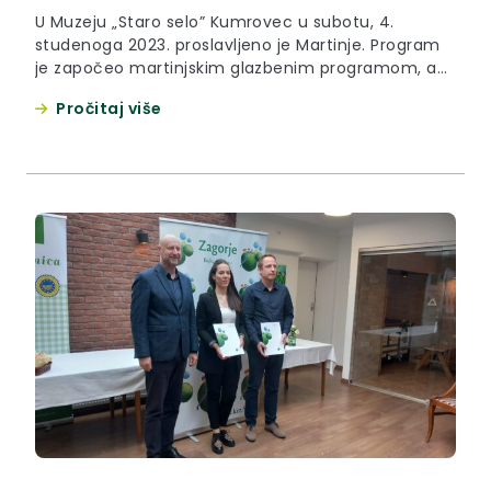
U Muzeju „Staro selo” Kumrovec u subotu, 4.
studenoga 2023. proslavljeno je Martinje. Program
je započeo martinjskim glazbenim programom, a
nastavio se ceremonijom krštenja mošta po
Pročitaj više
domaćim vinsko-pajdaškim regulama u izvedbi
Cesargradskih martinjskih meštra. Posjetitelje je
dočekala bogata gastronomska ponuda uz
degustaciju mošta, vinogradarski gulaš, Martinov
obed i kestene. Događanju je bio nazočan župan
Željko...