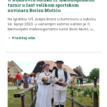
turnir u čast velikom sportskom
novinaru Borisu Mutiću
Na igralištu OŠ Josipa Broza u Kumrovcu u subotu,
24. lipnja 2023. u večernjim satima održan je 11.
Memorijalni malonogometni turnir Boris Mutić, u
organizaciji Sportskog društva Kumrovec, na kojem
Pročitaj više
je sudjelovalo 11 ekipa. Turnir je, već tradicionalno,
započeo revijalnom utakmicom ekipe župana
Željka Kolara i ekipe novinara HRT-a, pojačane
domaćim kumrovečkim snagama. Prije samog...