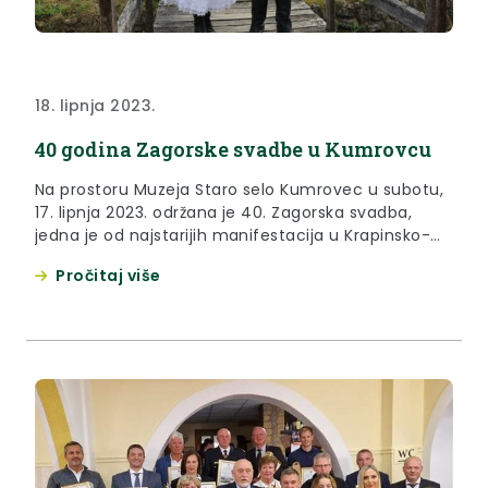
18. lipnja 2023.
40 godina Zagorske svadbe u Kumrovcu
Na prostoru Muzeja Staro selo Kumrovec u subotu,
17. lipnja 2023. održana je 40. Zagorska svadba,
jedna je od najstarijih manifestacija u Krapinsko-
zagorskog županiji, osmišljena s ciljem prezentacije
Pročitaj više
i očuvanja tradicijskih svadbenih običaja i
folklornog izričaja Hrvatskog zagorja. Događanju je
bio nazočan župan Željko Kolar. „Kažu ljudi da se sve
može kupiti novcem osim tradicije....