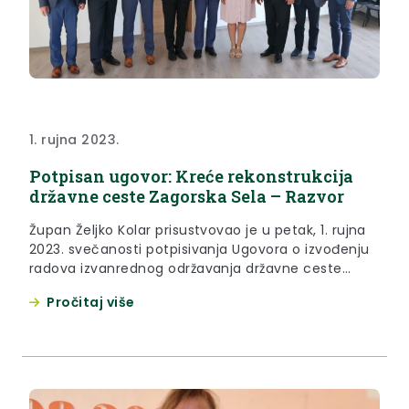
1. rujna 2023.
Potpisan ugovor: Kreće rekonstrukcija
državne ceste Zagorska Sela – Razvor
Župan Željko Kolar prisustvovao je u petak, 1. rujna
2023. svečanosti potpisivanja Ugovora o izvođenju
radova izvanrednog održavanja državne ceste
DC2229, dionica Zagorska Sela-DC205 (Granični
Pročitaj više
prijelaz Razvor) u Kumrovcu između investitora
Hrvatskih cesta i izvođača radova tvrtke Colas
Hrvatska. Izvanredno održavanje predmetne ceste
u duljini od četiri kilometra obuhvaća proširenje
kolnika, izgradnju nogostupa na pojedinim...