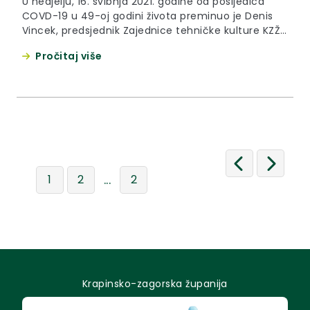
U nedjelju, 16. svibnja 2021. godine od posljedica
COVD-19 u 49-oj godini života preminuo je Denis
Vincek, predsjednik Zajednice tehničke kulture KZŽ,
novinar i knjižničar.
Pročitaj više
...
1
2
2
Krapinsko-zagorska županija