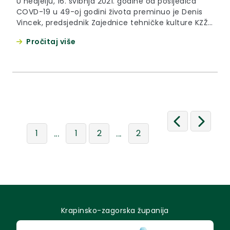
U nedjelju, 16. svibnja 2021. godine od posljedica
COVD-19 u 49-oj godini života preminuo je Denis
Vincek, predsjednik Zajednice tehničke kulture KZŽ,
novinar i knjižničar.
Pročitaj više
...
...
1
1
2
2
Krapinsko-zagorska županija