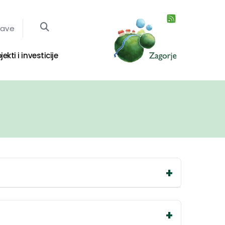
jave
jekti i investicije