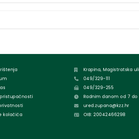
orištenja
Krapina, Magistratska uli
sum
049/329-111
nas
049/329-255
 pristupačnosti
Radnim danom od 7 do 
 privatnosti
ured.zupana@kzz.hr
e kolačića
OIB: 20042466298