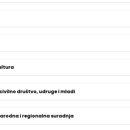
ultura
 civilno društvo, udruge i mladi
narodna i regionalna suradnja