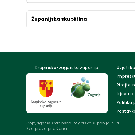
Županijska skupština
Krapinsko-zagorska županija
Uvjeti k
Impres
Pitajte 
Izjava o
Politika
Postavk
Copyright © Krapinsko-zagorska županija 2026.
Sva prava pridržana.